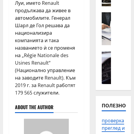
о
п
Луи, името Renault
т
ъ
продължава да живее в
н
Полезно
т
автомобилите. Генерал
К
а
н
Шарл де Гол решава да
о
й
а
национализира
г
-
п
компанията и така
а
ч
о
е
названието ѝ се променя
е
м
н
Автомоб
с
о
на „Régie Nationale des
Полезно
а
т
щ
Usines Renault“
П
й
о
в
(Национално управление
р
-
с
П
на заводите Renault). Към
о
в
р
л
2019 г. за Renault работят
в
а
е
о
е
179 565 служители.
ж
щ
в
р
н
а
д
ПОЛЕЗНО
к
о
ABOUT THE AUTHOR
н
и
а
д
и
в
н
а
т
проверка
з
а
с
е
а
преглед и
и
е
п