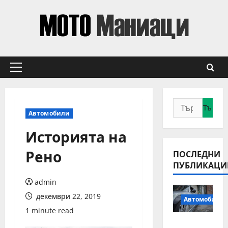
Skip
to
content
Primary
Menu
Търсене
Автомобили
за:
Историята на
Рено
ПОСЛЕДНИ
ПУБЛИКАЦИ
admin
декември 22, 2019
Автомобили
1 minute read
Смяна