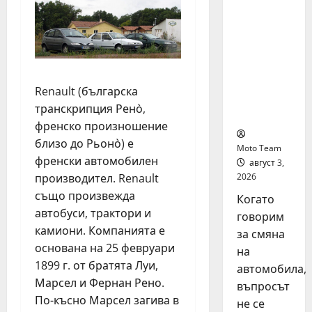
на
автомоб
ил: как
да
купите и
продаде
Renault (българска
те
транскрипция Рено̀,
разумно
френско произношение
близо до Рьоно̀) е
Moto Team
френски автомобилен
август 3,
производител. Renault
2026
също произвежда
Когато
автобуси, трактори и
говорим
камиони. Компанията е
за смяна
основана на 25 февруари
на
1899 г. от братята Луи,
автомобила,
Марсел и Фернан Рено.
въпросът
По-късно Марсел загива в
не се