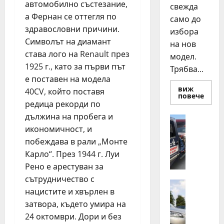
автомобилно състезание,
свежда
а Фернан се оттегля по
само до
здравословни причини.
избора
Символът на диамант
на нов
става лого на Renault през
модел.
1925 г., като за първи път
Трябва...
е поставен на модела
виж
40CV, който поставя
Read
повече
more
редица рекорди по
about
дължина на пробега и
Смян
Полезно
на
икономичност, и
Д
авто
как
е
побеждава в рали „Монте
да
н
купи
Карло“. През 1944 г. Луи
и
о
прод
Рено е арестуван за
н
разу
сътрудничество с
о
Автомоб
нацистите и хвърлен в
Д
щ
затвора, където умира на
в
н
а
24 октомври. Дори и без
а