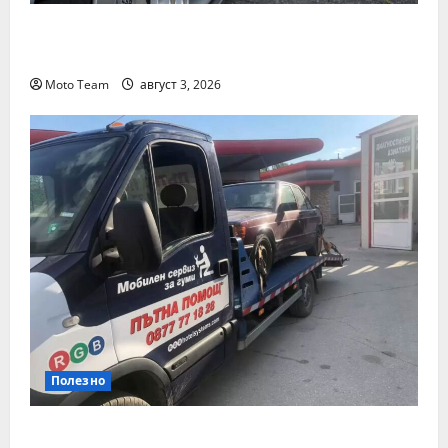
Смяна на автомобил: как да купите и
продадете разумно
Moto Team
август 3, 2026
Полезно
Денонощна пътна помощ в Пловдив за