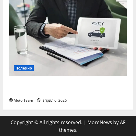
Полезно
Кога е най-важно да се направи
проверка на гражданска отговорност
Moto Team
април 6, 2026
Copyright © All rights reserved.
|
MoreNews
by AF
themes.