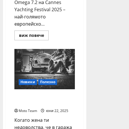
Omega 7.2 на Cannes
Yachting Festival 2025 –
най-голямото
европейско...
Read
виж повече
more
about
Първата
серийна
българска
електрическа
яхта
с
премиера
в
Кан
Новини
Полезно
Мишки в гаража? По-
зле от теч на масло
Moto Team
юни 22, 2025
Когато жена ти
недоволства, че в гаража