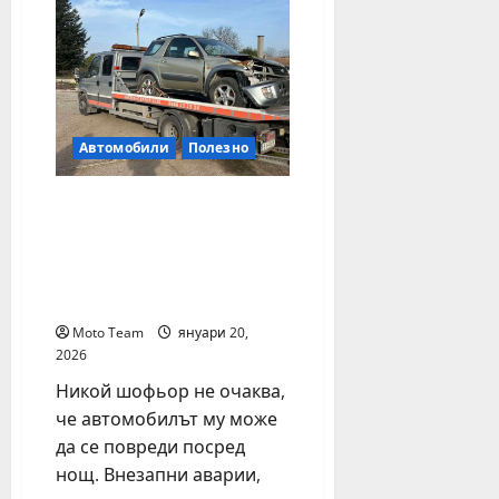
6,
историята
2026
на
автомобил
чрез
ВИН
номер
Автомобили
Полезно
Денонощна пътна
помощ във Варна –
сигурност и
спокойствие по всяко
време
Moto Team
януари 20,
2026
Никой шофьор не очаква,
че автомобилът му може
да се повреди посред
нощ. Внезапни аварии,