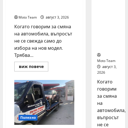
как да купите и
на
продадете разумно
автомоб
ил: как
Moto Team
август 3, 2026
да
Когато говорим за смяна
купите и
на автомобила, въпросът
продаде
не се свежда само до
те
разумно
избора на нов модел.
Трябва...
Moto Team
Read
виж повече
август 3,
more
2026
about
Смяна
Когато
на
автомобил:
говорим
как
да
за смяна
купите
и
на
продадете
автомобила,
разумно
въпросът
Полезно
не се