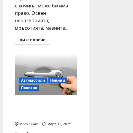
е кочина, може би има
право. Освен
неразборията,
мръсотията, мазните...
Read
виж повече
more
about
Мишки
в
гаража?
По-
зле
от
теч
Автомобили
Новини
на
масло
Полезно
Без кола в София, а при
нужда – автомобил под
наем
Moto Team
март 31, 2025