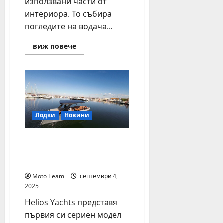
използвани части от
интериора. То събира
погледите на водача...
Read
виж повече
more
about
Как
да
предпазим
таблото
на
колата
си
като
Лодки
Новини
ново
дълги
години?
Първата серийна
българска електрическа
яхта с премиера в Кан
Moto Team
септември 4,
2025
Helios Yachts представя
първия си сериен модел