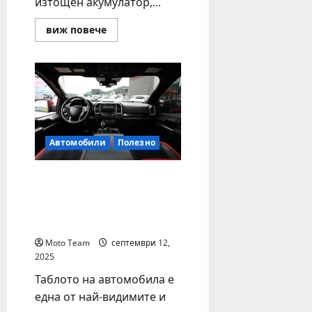
изтощен акумулатор,...
Read
виж повече
more
about
Денонощна
пътна
помощ
във
Варна
–
сигурност
и
спокойствие
Автомобили
Полезно
по
всяко
време
Как да предпазим
таблото на колата си
като ново дълги
години?
Moto Team
септември 12,
2025
Таблото на автомобила е
една от най-видимите и