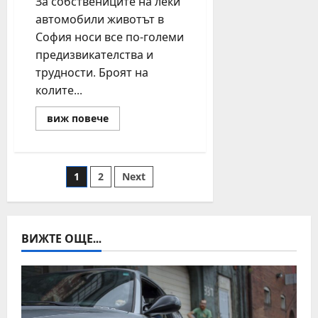
За собствениците на леки
автомобили животът в
София носи все по-големи
предизвикателства и
трудности. Броят на
колите...
Read
виж повече
more
about
Без
кола
в
Разделяне
1
2
Next
София,
а
при
на
нужда
–
автомобил
публикациите
ВИЖТЕ ОЩЕ...
под
наем
на
страници