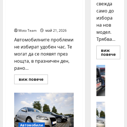
свежда
Денонощна пътна
помощ в Пловдив за
само до
всяка аварийна
избора
ситуация
на нов
Moto Team
май 21, 2026
модел.
Трябва...
Автомобилните проблеми
не избират удобен час. Те
виж
могат да се появят през
Read
повече
more
нощта, в празничен ден,
about
Смян
Полезно
рано...
на
Д
авто
как
Read
е
виж повече
да
more
н
купи
about
и
Денонощна
о
прод
пътна
н
разу
помощ
в
о
Автомоб
Пловдив
Д
щ
за
всяка
в
н
аварийна
а
ситуация
а
Автомобили