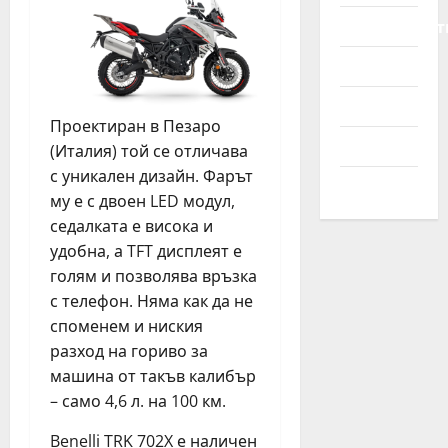
р
ж
т
Мотоциклет
е
д
о
май
з
а
м
21,
Новини
В
н
о
2026
И
с
б
Полезно
Н
к
и
Проектиран в Пезаро
н
а
л
Съвети
(Италия) той се отличава
о
о
и
с уникален дизайн. Фарът
м
Трактори
т
му е с двоен LED модул,
е
г
април
р
седалката е висока и
о
22,
удобна, а TFT дисплеят е
в
2026
о
януари
голям и позволява връзка
30,
р
с телефон. Няма как да не
2026
н
споменем и ниския
о
разход на гориво за
с
машина от такъв калибър
т
– само 4,6 л. на 100 км.
април
Benelli TRK 702X е наличен