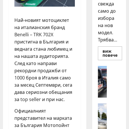
свежда
само до
избора
Най-новият мотоциклет
на нов
на италианския бранд
модел.
Benelli – TRK 702X
Трябва...
пристигна в България и
веднага стана любимец и
виж
Read
повече
на нашата аудиторията.
more
След като направи
about
Смян
Полезно
рекордни продажби от
на
Д
авто
1000 броя в Италия само
как
е
да
за месец Септември, сега
н
купи
и
дава сериозни обещания
о
прод
за top seller и при нас.
н
разу
о
Автомоб
Официалният
Д
щ
представител на марката
в
н
а
а
за България Мотопойнт