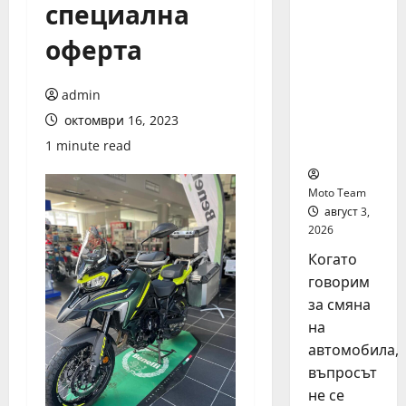
специална
на
автомоб
оферта
ил: как
да
купите и
admin
продаде
октомври 16, 2023
те
1 minute read
разумно
Moto Team
август 3,
2026
Когато
говорим
за смяна
на
автомобила,
въпросът
не се