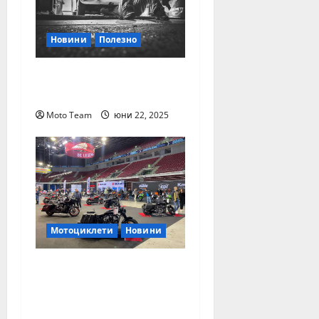
Новини
Полезно
Мишки в гаража? По-
зле от теч на масло
Moto Team
юни 22, 2025
Мотоциклети
Новини
MOTO EXPO 2025
стартира: над 800
мотора, 65 премиери