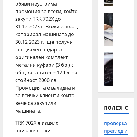
о
п
обяви неустоима
т
ъ
промоция за всеки, който
н
Полезно
т
закупи TRK 702X до
К
а
н
31.12.2023 г. Всеки клиент,
о
й
а
капарирал машината до
г
-
п
а
30.12.2023 г., ще получи
ч
о
е
е
специален подарък –
м
н
Автомоб
с
о
оригинален комплект
Полезно
а
т
щ
метални куфари (3 бр.) с
П
й
о
в
общ капацитет – 124 л. на
р
-
с
П
стойност 2000 лв.
о
в
р
л
в
Промоцията е валидна и
а
е
о
е
за всички клиенти които
ж
щ
в
р
н
а
вече са закупили
д
ПОЛЕЗНО
к
о
н
и
машината.
а
д
и
в
н
а
TRK 702X е изцяло
т
проверка
з
а
с
е
а
приключенски
преглед и
и
е
п