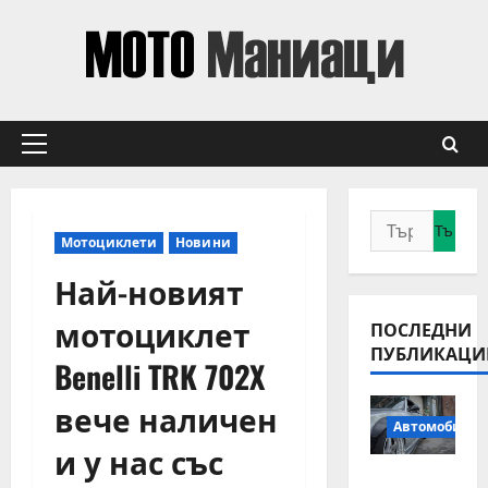
Skip
to
content
Primary
Menu
Търсене
Мотоциклети
Новини
за:
Най-новият
мотоциклет
ПОСЛЕДНИ
ПУБЛИКАЦИ
Benelli TRK 702X
вече наличен
Автомобили
и у нас със
Смяна