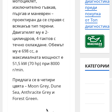
в
мотоциклет,
диагностика
с
н
р
с
изключително гъвкав,
преди
т
а
о
я
пъргав и маневрен –
покупка
о
п
б
к
проектиран да се справя с
р
от Топ
р
л
а
и
всякакъв тип терени.
диагностика
а
е
а
я
в
Двигателят му е 2-
м
в
т
и
и
цилиндров, 4-тактов с
а
а
п
с
р
течно охлаждане. Обемът
н
р
д
и
му е 698 cc, а
а
о
и
й
максималната мощност е
а
в
з
н
51,5 kW (70 hp) при 8000
в
е
КАТЕГОРИИ
е
а
т
r/min.
р
л
с
о
к
о
и
Автомобили
Предлага се в четири
м
а
в
т
о
цвята – Moon Grey, Dune
н
и
у
Джанти
б
Sea, Anthracite Grey и
а
т
а
и
г
Камиони
Forest Green.
е
ц
л
р
а
и
ч
Лодки
а
в
я