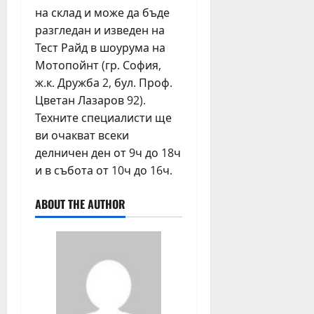
6,
на склад и може да бъде
2026
разгледан и изведен на
Тест Райд в шоурума на
Мотопойнт (гр. София,
ж.к. Дружба 2, бул. Проф.
Цветан Лазаров 92).
Техните специалисти ще
ви очакват всеки
делничен ден от 9ч до 18ч
и в събота от 10ч до 16ч.
ABOUT THE AUTHOR