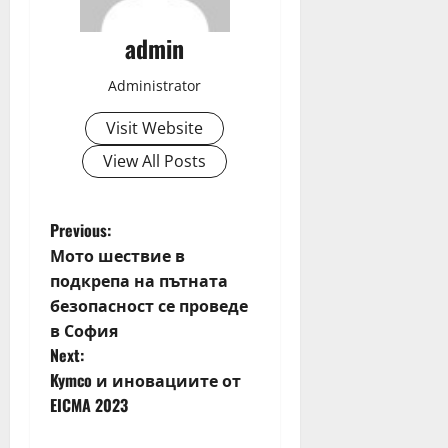
admin
Administrator
Visit Website
View All Posts
P
Previous:
Мото шествие в
o
подкрепа на пътната
безопасност се проведе
s
в София
t
Next:
Kymco и иновациите от
n
EICMA 2023
a