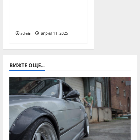
и повече от 50
световни марки
очакват феновете в
София до 14 април
admin
април 11, 2025
ВИЖТЕ ОЩЕ...