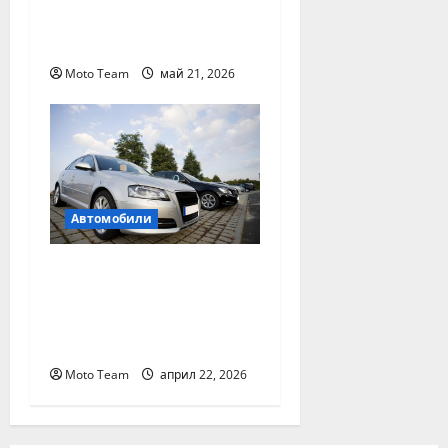
всяка аварийна
ситуация
Moto Team
май 21, 2026
Автомобили
Два от най-често
срещаните проблеми
с дизеловите
автомобили
Moto Team
април 22, 2026