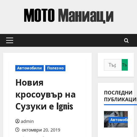
Skip
to
content
Primary
Menu
Търсене
Автомобили
Полезно
за:
Новия
кросоувър на
ПОСЛЕДНИ
ПУБЛИКАЦИ
Сузуки е Ignis
Автомобили
admin
октомври 20, 2019
Смяна