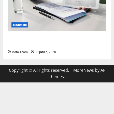
Полезно
Кога е най-важно да се направи
проверка на гражданска отговорност
Moto Team
април 6, 2026
Copyright © All rights reserved.
|
MoreNews
by AF
themes.