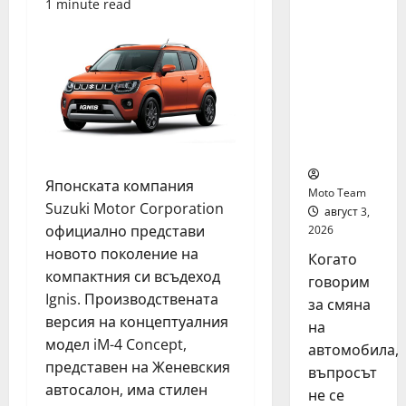
1 minute read
на
автомоб
ил: как
да
купите и
продаде
те
разумно
Японската компания
Moto Team
Suzuki Motor Corporation
август 3,
официално представи
2026
новото поколение на
Когато
компактния си всъдеход
говорим
Ignis. Производствената
за смяна
версия на концептуалния
на
модел iM-4 Concept,
автомобила,
представен на Женевския
въпросът
автосалон, има стилен
не се