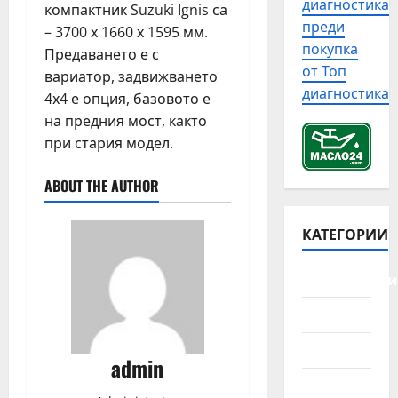
в
диагностика
компактник Suzuki Ignis са
с
н
р
с
преди
т
– 3700 х 1660 х 1595 мм.
а
о
я
покупка
о
Предаването е с
п
б
к
р
от Топ
р
вариатор, задвижването
л
а
и
диагностика
а
е
а
4х4 е опция, базовото е
я
в
м
в
на предния мост, както
т
и
и
а
при стария модел.
а
п
с
р
н
р
д
и
ABOUT THE AUTHOR
а
о
и
й
а
в
з
н
в
е
КАТЕГОРИИ
е
а
т
р
л
с
о
к
о
и
Автомобили
м
а
в
т
о
н
и
у
Джанти
б
а
т
а
и
г
Камиони
е
ц
admin
л
р
а
и
ч
Лодки
а
в
я