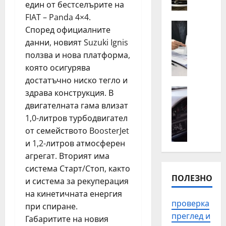
о
п
един от бестселърите на
т
ъ
FIAT – Panda 4×4.
н
Полезно
т
Според официалните
К
а
н
данни, новият Suzuki Ignis
о
й
а
ползва и нова платформа,
г
-
п
която осигурява
а
ч
о
е
достатъчно ниско тегло и
е
м
н
Автомоб
с
здрава конструкция. В
о
Полезно
а
т
щ
двигателната гама влизат
П
й
о
в
1,0-литров турбодвигател
р
-
с
П
от семейството BoosterJet
о
в
р
л
и 1,2-литров атмосферен
в
а
е
о
е
агрегат. Вторият има
ж
щ
в
р
система Старт/Стоп, както
н
а
д
ПОЛЕЗНО
к
о
н
и система за рекуперация
и
а
д
и
в
на кинетичната енергия
н
а
т
проверка
з
при спиране.
а
с
е
а
преглед и
Габаритите на новия
и
е
п