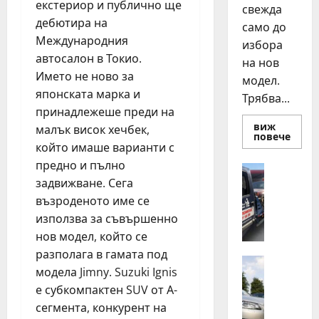
екстериор и публично ще
свежда
дебютира на
само до
Международния
избора
автосалон в Токио.
на нов
Името не ново за
модел.
японската марка и
Трябва...
принадлежеше преди на
виж
малък висок хечбек,
Read
повече
more
който имаше варианти с
about
предно и пълно
Смян
Полезно
на
задвижване. Сега
Д
авто
как
е
възроденото име се
да
н
купи
използва за съвършенно
и
о
нов модел, който се
прод
н
разу
разполага в гамата под
о
Автомоб
модела Jimny. Suzuki Ignis
Д
щ
е субкомпактен SUV от А-
в
н
сегмента, конкурент на
а
а