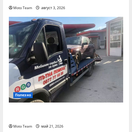
Moto Team
август 3, 2026
Полезно
Денонощна пътна помощ в Пловдив за
всяка аварийна ситуация
Moto Team
май 21, 2026