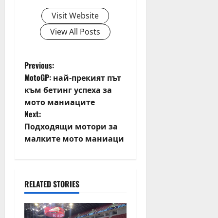
6,
2026
Visit Website
View All Posts
P
Previous:
MotoGP: най-прекият път
o
към бетинг успеха за
мото маниаците
s
Next:
t
Подходящи мотори за
малките мото маниаци
n
a
RELATED STORIES
v
i