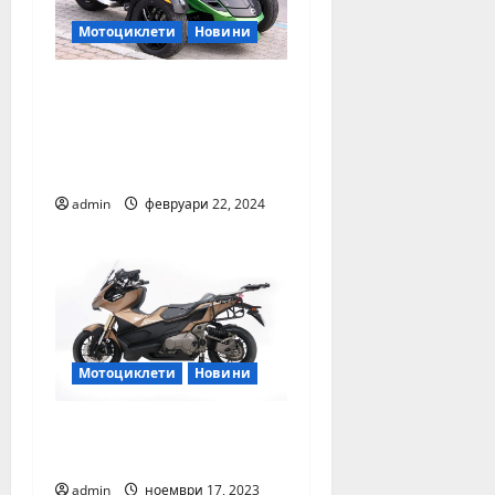
Мотоциклети
Новини
С каква скорост могат
да се движат
мотопедите? Вижте
какво реши съдът!
admin
февруари 22, 2024
Мотоциклети
Новини
Kymco и иновациите
от EICMA 2023
admin
ноември 17, 2023