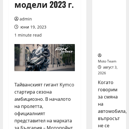
модели 2023 г.
на
автомоб
ил: как
admin
да
юни 19, 2023
купите и
продаде
1 minute read
те
разумно
Moto Team
август 3,
2026
Когато
Тайванският гигант Kymco
говорим
стартира сезона
за смяна
амбициозно. В началото
на
на пролетта,
автомобила,
официалният
въпросът
представител на марката
не се
за България – Мотопойнт