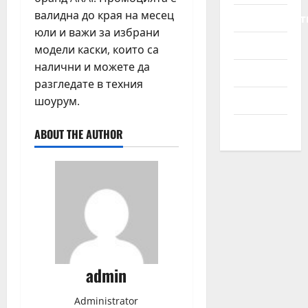
р
ж
т
валидна до края на месец
Мотоциклет
е
д
о
май
юли и важи за избрани
з
а
м
21,
Новини
В
модели каски, които са
н
о
2026
И
налични и можете да
с
б
Полезно
Н
к
разгледате в техния
и
н
а
л
Съвети
шоурум.
о
о
и
м
Трактори
т
ABOUT THE AUTHOR
е
г
април
р
о
22,
в
2026
о
януари
30,
р
2026
н
о
с
т
admin
април
Administrator