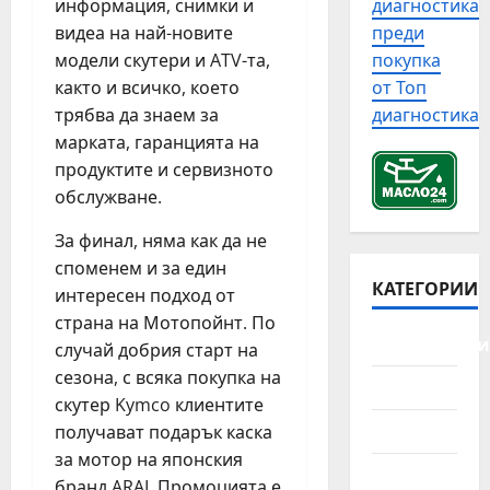
в
информация, снимки и
диагностика
с
н
р
с
видеа на най-новите
преди
т
а
о
я
модели скутери и ATV-та,
покупка
о
п
б
к
р
както и всичко, което
от Топ
р
л
а
и
трябва да знаем за
диагностика
а
е
а
я
в
марката, гаранцията на
м
в
т
и
и
а
продуктите и сервизното
а
п
с
р
обслужване.
н
р
д
и
а
о
и
За финал, няма как да не
й
а
в
з
н
споменем и за един
в
е
КАТЕГОРИИ
е
а
интересен подход от
т
р
л
с
страна на Мотопойнт. По
о
к
о
и
Автомобили
случай добрия старт на
м
а
в
т
о
сезона, с всяка покупка на
н
и
у
Джанти
б
скутер Kymco клиентите
а
т
а
и
г
Камиони
е
получават подарък каска
ц
л
р
а
и
за мотор на японския
ч
Лодки
а
в
я
бранд ARAI. Промоцията е