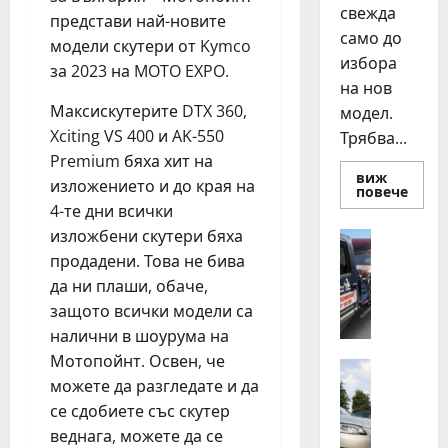
свежда
представи най-новите
само до
модели скутери от Kymco
избора
за 2023 на MOTO EXPO.
на нов
Максискутерите DTX 360,
модел.
Xciting VS 400 и AK-550
Трябва...
Premium бяха хит на
виж
изложението и до края на
Read
повече
more
4-те дни всички
about
Смян
изложбени скутери бяха
Полезно
на
Д
продадени. Това не бива
авто
как
е
да ни плаши, обаче,
да
н
купи
защото всички модели са
и
о
прод
налични в шоурума на
н
разу
Мотопойнт. Освен, че
о
Автомоб
можете да разгледате и да
Д
щ
в
се сдобиете със скутер
н
а
а
веднага, можете да се