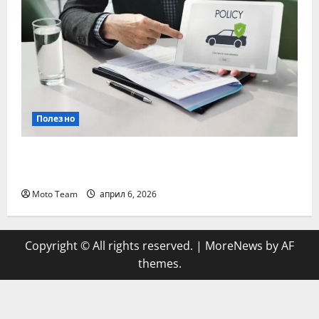
Полезно
Кога е най-важно да се направи
проверка на гражданска отговорност
Moto Team
април 6, 2026
Copyright © All rights reserved.
|
MoreNews
by AF
themes.