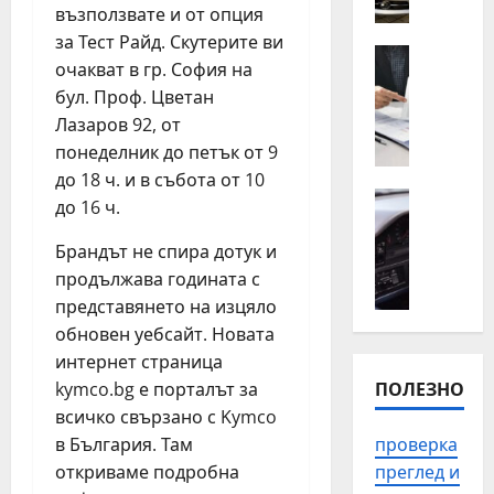
о
п
възползвате и от опция
т
ъ
за Тест Райд. Скутерите ви
н
Полезно
т
очакват в гр. София на
К
а
н
бул. Проф. Цветан
о
й
а
Лазаров 92, от
г
-
п
а
понеделник до петък от 9
ч
о
е
е
м
до 18 ч. и в събота от 10
н
Автомоб
с
о
до 16 ч.
Полезно
а
т
щ
П
й
о
Брандът не спира дотук и
в
р
-
с
П
продължава годината с
о
в
р
л
представянето на изцяло
в
а
е
о
обновен уебсайт. Новата
е
ж
щ
в
интернет страница
р
н
а
д
ПОЛЕЗНО
к
kymco.bg е порталът за
о
н
и
а
всичко свързано с Kymco
д
и
в
н
а
т
в България. Там
проверка
з
а
с
е
а
откриваме подробна
преглед и
и
е
п