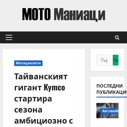
Skip
to
content
Primary
Menu
Търсене
Мотоциклети
за:
Тайванският
гигант Kymco
ПОСЛЕДНИ
ПУБЛИКАЦИ
стартира
сезона
Автомобили
амбициозно с
Смяна