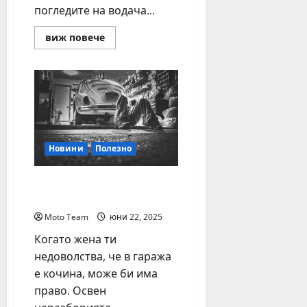
6,
погледите на водача...
2026
Read
виж повече
more
about
Как
да
предпазим
таблото
на
колата
си
като
ново
Новини
Полезно
дълги
години?
Мишки в гаража? По-
зле от теч на масло
Moto Team
юни 22, 2025
Когато жена ти
недоволства, че в гаража
е кочина, може би има
право. Освен