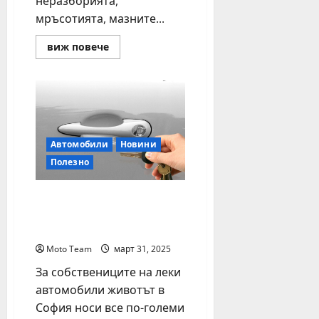
неразборията,
мръсотията, мазните...
Read
виж повече
more
about
Мишки
в
гаража?
По-
зле
от
теч
Автомобили
Новини
на
масло
Полезно
Без кола в София, а при
нужда – автомобил под
наем
Moto Team
март 31, 2025
За собствениците на леки
автомобили животът в
София носи все по-големи