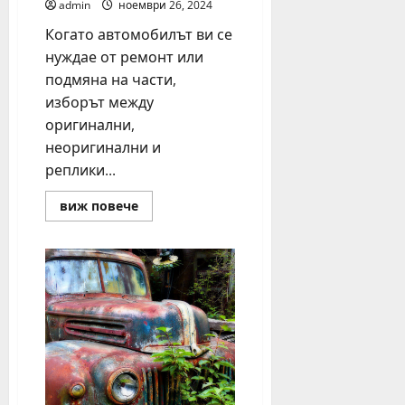
admin
ноември 26, 2024
Когато автомобилът ви се
нуждае от ремонт или
подмяна на части,
изборът между
оригинални,
неоригинални и
реплики...
Read
виж повече
more
about
Защо
оригиналните
части
са
по-
добри
от
неоригиналните
и
репликите?