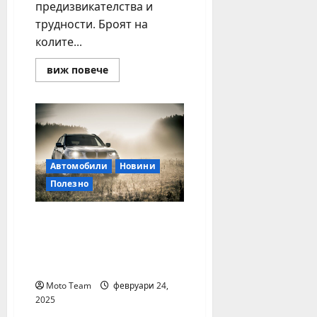
предизвикателства и
трудности. Броят на
колите...
Read
виж повече
more
about
Без
кола
в
София,
а
при
нужда
Автомобили
Новини
–
автомобил
Полезно
под
наем
Какви са предимствата
от полирането на
фаровете и полагането
на защитно фолио?
Moto Team
февруари 24,
2025