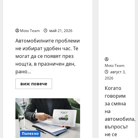
Денонощна пътна
на
помощ в Пловдив за
автомоб
всяка аварийна
ил: как
ситуация
да
купите и
Moto Team
май 21, 2026
продаде
Автомобилните проблеми
те
не избират удобен час. Те
разумно
могат да се появят през
нощта, в празничен ден,
Moto Team
рано...
август 3,
2026
Read
виж повече
more
Когато
about
говорим
Денонощна
пътна
за смяна
помощ
в
на
Пловдив
за
автомобила,
всяка
въпросът
аварийна
ситуация
Полезно
не се