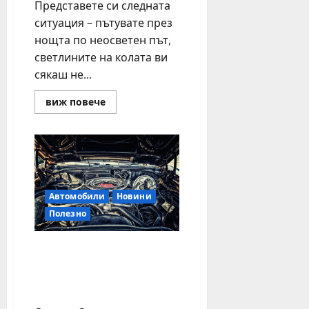
Представете си следната
ситуация – пътувате през
нощта по неосветен път,
светлините на колата ви
сякаш не...
Read
виж повече
more
about
Какви
са
предимствата
от
полирането
на
фаровете
Автомобили
Новини
и
полагането
Полезно
на
защитно
фолио?
Защо оригиналните
части са по-добри от
неоригиналните и
репликите?