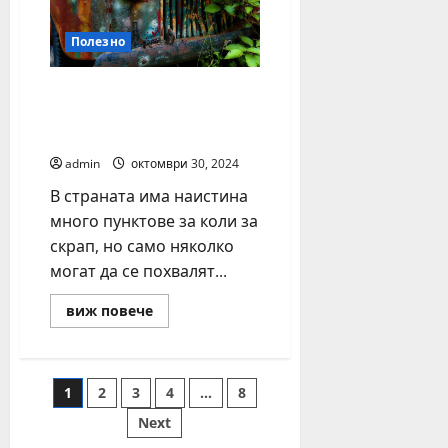
Полезно
Къде да намерим
доверен пункт за коли
за скрап
admin
октомври 30, 2024
В страната има наистина
много пунктове за коли за
скрап, но само няколко
могат да се похвалят...
Read
виж повече
more
about
Къде
да
намерим
Разделяне
1
2
3
4
…
8
доверен
пункт
за
Next
на
коли