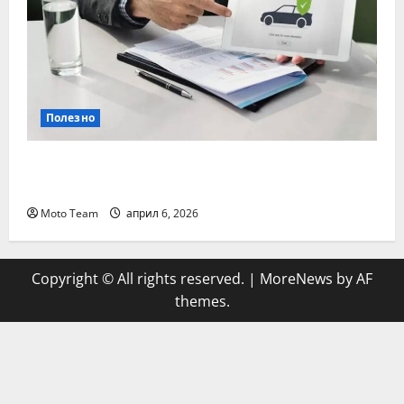
Полезно
Кога е най-важно да се направи
проверка на гражданска отговорност
Moto Team
април 6, 2026
Copyright © All rights reserved.
|
MoreNews
by AF
themes.