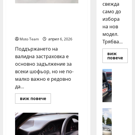
свежда
Кога е най-важно да се
само до
направи проверка на
избора
гражданска
на нов
отговорност
модел.
Moto Team
април 6, 2026
Трябва...
Поддържането на
виж
валидна застраховка е
Read
повече
more
основно задължение за
about
Смян
всеки шофьор, но не по-
Полезно
на
Д
малко важно е редовно
авто
как
е
да...
да
н
купи
и
о
Read
виж повече
прод
more
н
разу
about
о
Кога
Автомоб
е
Д
щ
най-
в
важно
н
да
а
а
се