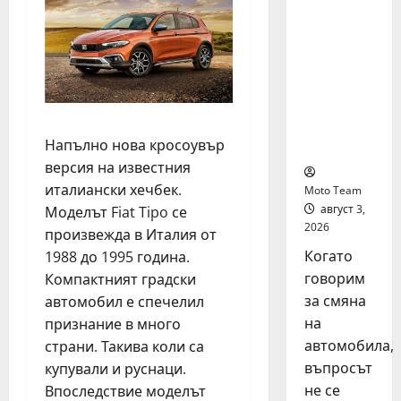
на
автомоб
ил: как
да
купите и
продаде
те
Напълно нова кросоувър
разумно
версия на известния
италиански хечбек.
Moto Team
август 3,
Моделът Fiat Tipo се
2026
произвежда в Италия от
Когато
1988 до 1995 година.
говорим
Компактният градски
за смяна
автомобил е спечелил
на
признание в много
автомобила,
страни. Такива коли са
въпросът
купували и руснаци.
не се
Впоследствие моделът