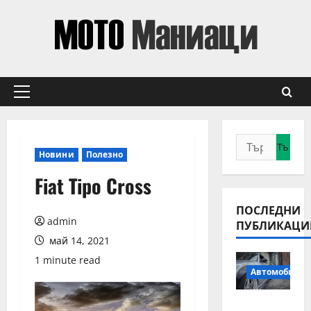
Skip
to
content
Primary
Menu
Търсене
Новини
Полезно
за:
Fiat Tipo Cross
ПОСЛЕДНИ
admin
ПУБЛИКАЦИ
май 14, 2021
1 minute read
Автомобили
Смяна