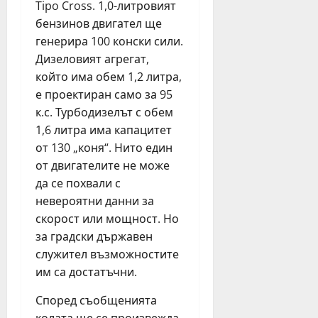
Tipo Cross. 1,0-литровият
бензинов двигател ще
генерира 100 конски сили.
Дизеловият агрегат,
който има обем 1,2 литра,
е проектиран само за 95
к.с. Турбодизелът с обем
1,6 литра има капацитет
от 130 „коня“. Нито един
от двигателите не може
да се похвали с
невероятни данни за
скорост или мощност. Но
за градски държавен
служител възможностите
им са достатъчни.
Според съобщенията