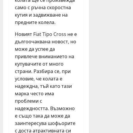
колата ще се произвежда
само с ръчна скоростна
кутия и задвижване на
предните колела.
Новият Fiat Tipo Cross не е
дългоочаквана новост, но
може да успее да
привлече вниманието на
купувачите от много
страни. Разбира се, при
условие, че колата е
надеждна, тъй като тази
марка често има
проблеми с
надеждността. Възможно
е също така да може да
заинтересува шофьорите
с доста атрактивната си