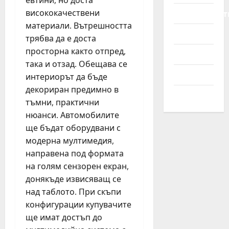
евтини, но доста
р
ж
т
Мотоциклет
висококачествени
е
д
о
май
з
материали. Вътрешността
а
м
21,
Новини
В
трябва да е доста
н
о
2026
И
с
просторна както отпред,
б
Полезно
Н
к
и
така и отзад. Обещава се
н
а
л
Съвети
интериорът да бъде
о
о
и
декориран предимно в
м
Трактори
т
тъмни, практични
е
г
април
нюанси. Автомобилите
р
о
22,
ще бъдат оборудвани с
в
2026
о
модерна мултимедия,
януари
30,
р
направена под формата
2026
н
на голям сензорен екран,
о
донякъде извисяващ се
с
над таблото. При скъпи
т
конфигурации купувачите
ще имат достъп до
април