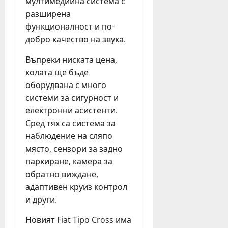
мултимедийна система с
6,
2026
разширена
функционалност и по-
добро качество на звука.
Въпреки ниската цена,
колата ще бъде
оборудвана с много
системи за сигурност и
електронни асистенти.
Сред тях са система за
наблюдение на сляпо
място, сензори за задно
паркиране, камера за
обратно виждане,
адаптивен круиз контрол
и други.
Новият Fiat Tipo Cross има