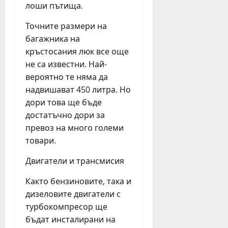
лоши пътища.
Точните размери на
багажника на
кръстосания люк все още
не са известни. Най-
вероятно те няма да
надвишават 450 литра. Но
дори това ще бъде
достатъчно дори за
превоз на много големи
товари.
Двигатели и трансмисия
Както бензиновите, така и
дизеловите двигатели с
турбокомпресор ще
бъдат инсталирани на