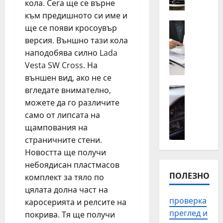
кола. Сега ще се върне
о
п
т
ъ
към предишното си име и
н
Полезно
т
ще се появи кросоувър
К
а
н
версия. Външно тази кола
о
й
а
наподобява силно Lada
г
-
п
Vesta SW Cross. На
а
ч
о
външен вид, ако не се
е
е
м
н
вгледате внимателно,
Автомоб
с
о
Полезно
а
т
можете да го различите
щ
П
й
о
в
само от липсата на
р
-
с
П
щампования на
о
в
р
л
страничните стени.
в
а
е
о
Новостта ще получи
е
ж
щ
в
р
небоядисан пластмасов
н
а
д
ПОЛЕЗНО
к
комплект за тяло по
о
н
и
а
д
и
цялата долна част на
в
н
а
т
проверка
з
каросерията и релсите на
а
с
е
а
преглед и
покрива. Тя ще получи
и
е
п