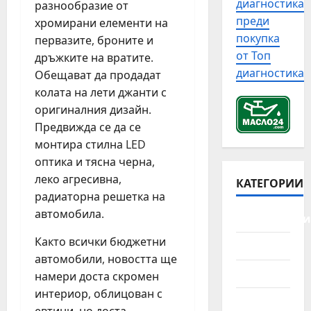
в
диагностика
разнообразие от
с
н
р
с
преди
хромирани елементи на
т
а
о
я
покупка
о
первазите, броните и
п
б
к
р
от Топ
дръжките на вратите.
р
л
а
и
диагностика
а
Обещават да продадат
е
а
я
в
м
в
колата на лети джанти с
т
и
и
а
оригиналния дизайн.
а
п
с
р
Предвижда се да се
н
р
д
и
монтира стилна LED
а
о
и
й
оптика и тясна черна,
а
в
з
н
в
леко агресивна,
е
КАТЕГОРИИ
е
а
т
р
радиаторна решетка на
л
с
о
к
о
автомобила.
и
Автомобили
м
а
в
т
о
Както всички бюджетни
н
и
у
Джанти
б
а
т
автомобили, новостта ще
а
и
г
Камиони
е
ц
намери доста скромен
л
р
а
и
интериор, облицован с
ч
Лодки
а
в
я