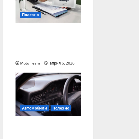
Полезно
Кога е най-важно да
се направи проверка
на гражданска
отговорност
Moto Team
април 6, 2026
Автомобили
Полезно
Проверка на
историята на