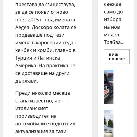
свежда
престава да съществува,
само до
за да се появи отново
избора
през 2015 г. под имената
на нов
Aegea. Доскоро колата се
модел.
продаваше под тези
Трябва...
имена в каросерии седан,
хечбек и комби, главно в
виж
Турция и Латинска
Read
повече
more
Америка. На практика не
about
Смян
се доставяше на други
Полезно
на
Д
авто
държави.
как
е
да
н
Преди няколко месеца
купи
и
о
стана известно, че
прод
н
разу
италианският
о
Автомоб
производител на
Д
щ
автомобили е подготвил
в
н
актуализация за тази
а
а