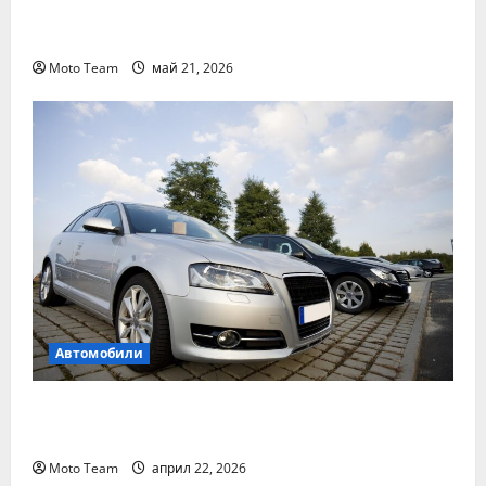
Денонощна пътна помощ в Пловдив за
всяка аварийна ситуация
Moto Team
май 21, 2026
Автомобили
Два от най-често срещаните проблеми с
дизеловите автомобили
Moto Team
април 22, 2026