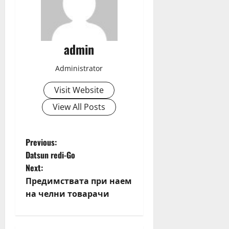
admin
Administrator
Visit Website
View All Posts
P
Previous:
Datsun redi-Go
o
Next:
Предимствата при наем
s
на челни товарачи
t