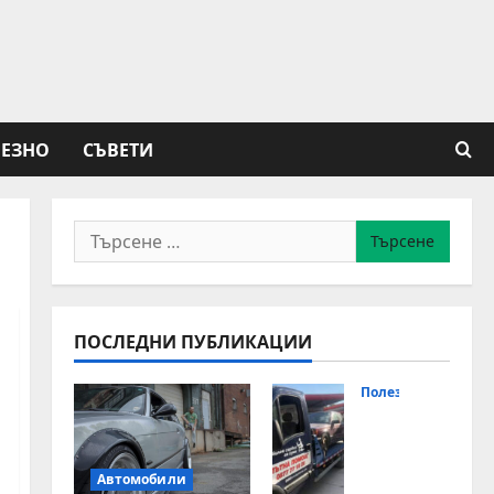
ЕЗНО
СЪВЕТИ
Търсене
за:
ПОСЛЕДНИ ПУБЛИКАЦИИ
Полезно
Ден
оно
щн
Автомобили
а