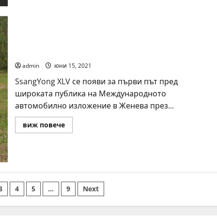
STI
SsangYong XLV
admin
юни 15, 2021
SsangYong XLV се появи за първи път пред
широката публика на Международното
автомобилно изложение в Женева през...
Read
виж повече
more
about
SsangYong
XLV
3
4
5
…
9
Next