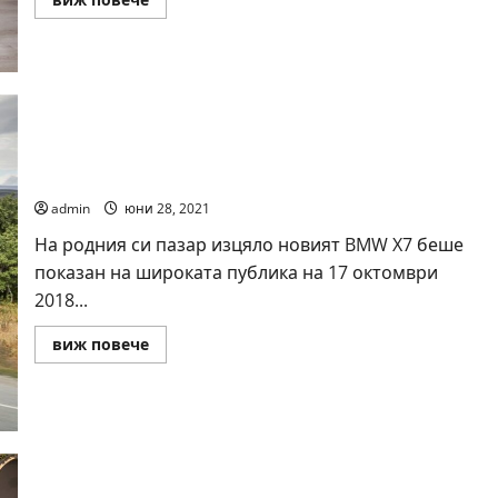
more
about
Mercedes-
Benz
E-
Class
All-
Terrain
BMW X7
admin
юни 28, 2021
На родния си пазар изцяло новият BMW X7 беше
показан на широката публика на 17 октомври
2018...
Read
виж повече
more
about
BMW
X7