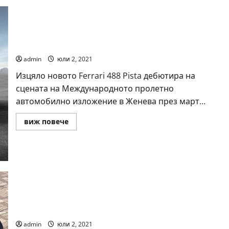
Ферари 488 Писта
admin
юли 2, 2021
Изцяло новото Ferrari 488 Pista дебютира на
сцената на Международното пролетно
автомобилно изложение в Женева през март...
Read
виж повече
more
about
Ферари
488
Писта
Ferrari 812 GTS
admin
юли 2, 2021