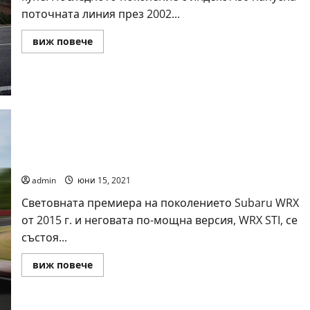
поточната линия през 2002...
Read
виж повече
more
about
Toyota
Supra
Subaru WRX STI
admin
юни 15, 2021
Световната премиера на поколението Subaru WRX
от 2015 г. и неговата по-мощна версия, WRX STI, се
състоя...
Read
виж повече
more
about
Subaru
WRX