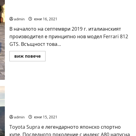
Ferrari 812 GTS
admin
юни 16, 2021
В началото на септември 2019 г. италианският
производител е принципно нов модел Ferrari 812
GTS. Всъщност това...
Read
виж повече
more
about
Ferrari
812
GTS
Toyota Supra
admin
юни 15, 2021
Toyota Supra е легендарното японско спортно
купе. Последното поколение с индекс A80 напусна