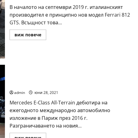
В началото на септември 2019 г. италианският
производител е принципно нов модел Ferrari 812
GTS. Всъщност това...
Read
виж повече
more
about
Ferrari
812
GTS
Mercedes-Benz E-Class All-Terrain
admin
юни 28, 2021
Mercedes E-Class All-Terrain дебютира на
ежегодното международно автомобилно
изложение в Париж през 2016 г.
Разграничаването на новия...
Read
виж повече