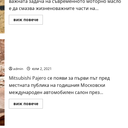
важната задача на съвременното моторно масло
е да смазва жизненоважните части на...
Read
виж повече
more
about
Ръководство
за
моторни
масла
и
добавки
през
зимата
Mitsubishi Pajero
admin
юли 2, 2021
Mitsubishi Pajero се появи за първи път пред
местната публика на годишния Московски
международен автомобилен салон през...
Read
виж повече
more
about
Mitsubishi
Pajero