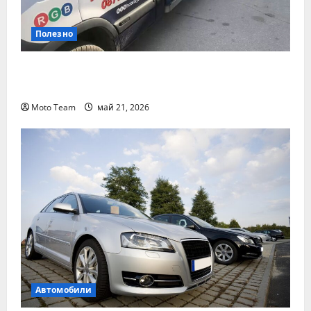
Полезно
Денонощна пътна помощ в Пловдив за
всяка аварийна ситуация
Moto Team
май 21, 2026
Автомобили