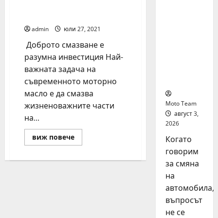
моторни масла и
на
добавки през зимата
автомоб
ил: как
admin
юли 27, 2021
да
Доброто смазване е
купите и
разумна инвестиция Най-
продаде
важната задача на
те
разумно
съвременното моторно
масло е да смазва
Moto Team
жизненоважните части
август 3,
на...
2026
Read
виж повече
Когато
more
about
говорим
Ръководство
за смяна
за
моторни
на
масла
и
автомобила,
добавки
през
въпросът
зимата
не се