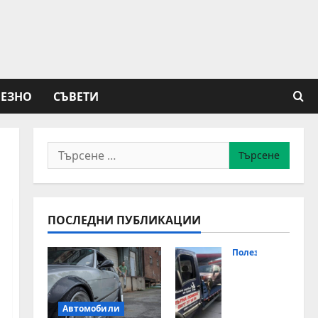
ЕЗНО
СЪВЕТИ
Търсене
за:
ПОСЛЕДНИ ПУБЛИКАЦИИ
Полезно
Ден
оно
щн
Автомобили
а