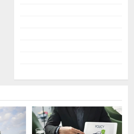
Лодки
Мотоциклети
Новини
Полезно
Съвети
Трактори