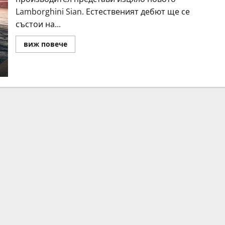
Lamborghini Sian. Естественият дебют ще се
състои на...
Read
виж повече
more
about
Lamborghini
Sian