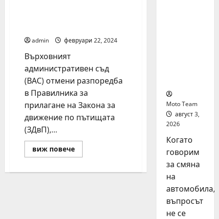
да се движат
на
мотопедите? Вижте
автомоб
какво реши съдът!
ил: как
да
admin
февруари 22, 2024
купите и
Върховният
продаде
административен съд
те
(ВАС) отмени разпоредба
разумно
в Правилника за
прилагане на Закона за
Moto Team
август 3,
движение по пътищата
2026
(ЗДвП),...
Когато
Read
виж повече
говорим
more
about
за смяна
С
каква
на
скорост
автомобила,
могат
да
въпросът
се
движат
не се
мотопедите?