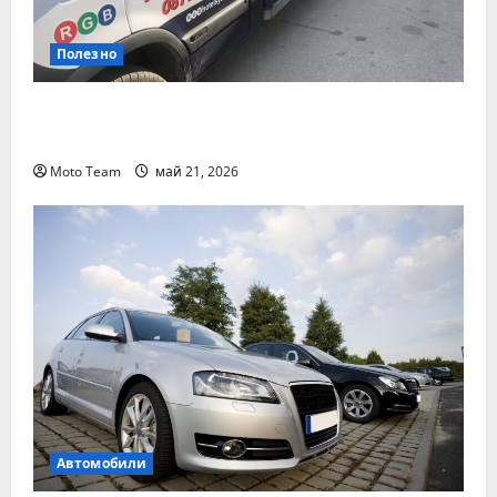
Полезно
Денонощна пътна помощ в Пловдив за
всяка аварийна ситуация
Moto Team
май 21, 2026
Автомобили