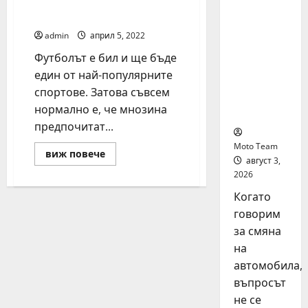
начинаещите в
на
залозите на футбол
автомоб
admin
април 5, 2022
ил: как
да
Футболът е бил и ще бъде
купите и
един от най-популярните
продаде
спортове. Затова съвсем
те
нормално е, че мнозина
разумно
предпочитат...
Moto Team
Read
виж повече
август 3,
more
about
2026
Кратко
ръководство
Когато
за
начинаещите
говорим
в
залозите
за смяна
на
на
футбол
автомобила,
въпросът
не се