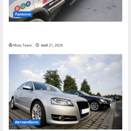
Полезно
Денонощна пътна помощ в Пловдив за
всяка аварийна ситуация
Moto Team
май 21, 2026
Автомобили