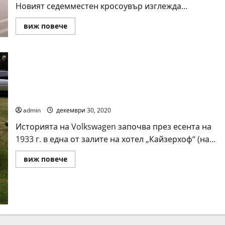
Новият седемместен кросоувър изглежда...
Read
виж повече
more
about
Volkswagen
представи
актуализирания
кросоувър
Tiguan
Allspace
Историята на Фолцваген
admin
декември 30, 2020
Историята на Volkswagen започва през есента на
1933 г. в една от залите на хотел „Кайзерхоф“ (на...
Read
виж повече
more
about
Историята
на
Фолцваген