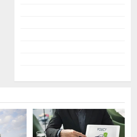
Лодки
Мотоциклети
Новини
Полезно
Съвети
Трактори