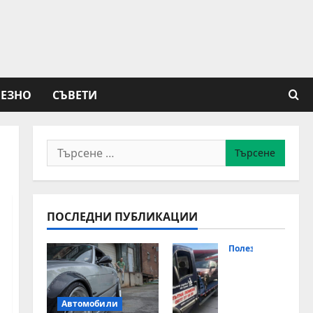
ЕЗНО
СЪВЕТИ
Търсене
за:
ПОСЛЕДНИ ПУБЛИКАЦИИ
Полезно
Ден
оно
щн
Автомобили
а