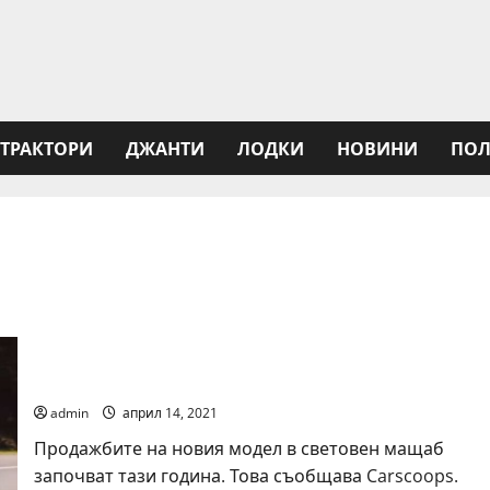
ТРАКТОРИ
ДЖАНТИ
ЛОДКИ
НОВИНИ
ПОЛ
Volkswagen представи актуализирания
кросоувър Tiguan Allspace
admin
април 14, 2021
Продажбите на новия модел в световен мащаб
започват тази година. Това съобщава Carscoops.