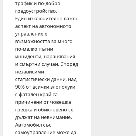
трафик и по-добро
градоустройство.
Един изключително важен
аспект на автономното
управление е
възможността за много
по-малко пътни
инциденти, наранявания
и смъртни случаи. Според
независими
статистически данни, над
90% от всички злополуки
с фатален край са
причинени от човешка
грешка и обикновено се
дължат на невнимание.
Автомобил със
самоуправление може да