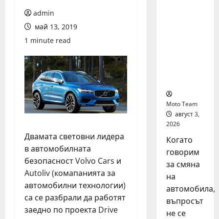
на
admin
автомоб
ил: как
май 13, 2019
да
1 minute read
купите и
продаде
те
разумно
Moto Team
август 3,
2026
Двамата световни лидера
Когато
в автомобилната
говорим
безопасност Volvo Cars и
за смяна
Autoliv (комапанията за
на
автомобилни технологии)
автомобила,
са се разбрали да работят
въпросът
заедно по проекта Drive
не се