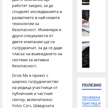
о
п
работят заедно, за да
т
ъ
споделят изследванията и
н
Полезно
т
К
а
развитието в най-новите
н
о
й
а
технологии за
г
-
п
безопасност. Инженери и
а
ч
о
други специалисти от
е
е
м
двете компании ще си
н
Автомоб
с
о
сътрудничат, за да се даде
Полезно
а
т
щ
П
тласък на въвеждането на
й
о
в
р
-
системи за активна
с
П
о
в
р
л
безопасност.
в
а
е
о
е
ж
Drive Me е проект с
щ
в
р
н
а
широко сътрудничество
д
ПОЛЕЗНО
к
о
н
и
на редица участници от
а
д
и
в
публичния и частния
н
а
т
проверка
з
сектор, включително:
а
с
е
а
преглед и
Volvo Cars, Шведската
и
е
п