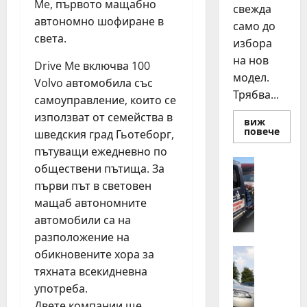
Me, първото мащабно
свежда
автономно шофиране в
само до
света.
избора
на нов
Drive Me включва 100
модел.
Volvo автомобила със
Трябва...
самоуправление, които се
използват от семейства в
виж
Read
повече
шведския град Гьотеборг,
more
about
пътуващи ежедневно по
Смян
Полезно
обществени пътища. За
на
Д
авто
първи път в световен
как
е
да
мащаб автономните
н
купи
и
автомобили са на
о
прод
разположение на
н
разу
о
Автомоб
обикновените хора за
Д
щ
тяхната всекидневна
в
н
употреба.
а
а
Двете компании ще