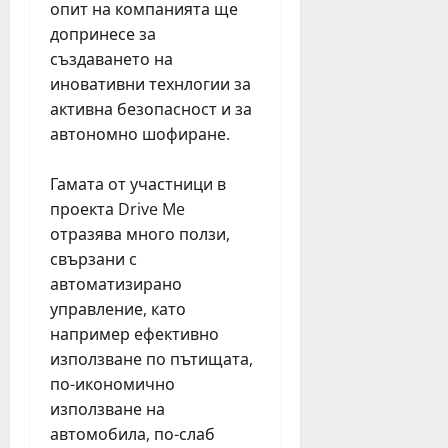
6,
опит на компанията ще
2026
допринесе за
създаването на
иновативни технлогии за
активна безопасност и за
автономно шофиране.
Гамата от участници в
проекта Drive Me
отразява много ползи,
свързани с
автоматизирано
управление, като
например ефективно
използване по пътищата,
по-икономично
използване на
автомобила, по-слаб