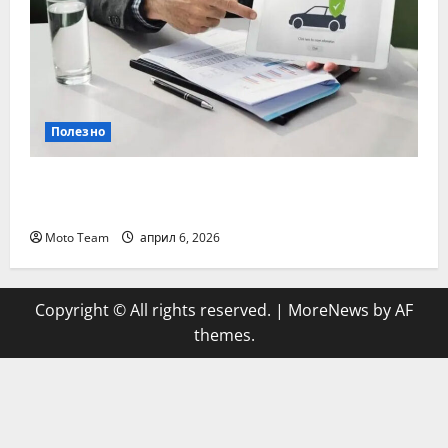
Полезно
Кога е най-важно да се направи
проверка на гражданска отговорност
Moto Team
април 6, 2026
Copyright © All rights reserved.
|
MoreNews
by AF
themes.