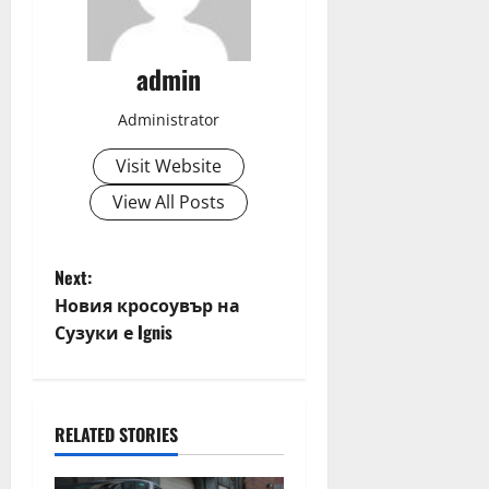
admin
Administrator
Visit Website
View All Posts
P
Next:
Новия кросоувър на
o
Сузуки е Ignis
s
t
RELATED STORIES
n