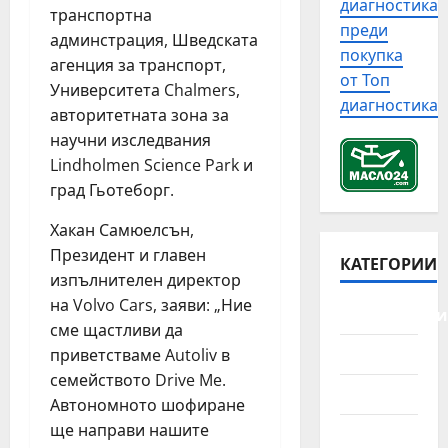
в
диагностика
с
транспортна
н
р
с
преди
т
админстрация, Шведската
а
о
я
покупка
о
п
б
агенция за транспорт,
к
р
от Топ
р
л
а
Университета Chalmers,
и
диагностика
а
е
а
авторитетната зона за
я
в
м
в
научни изследвания
т
и
и
а
Lindholmen Science Park и
а
п
с
р
н
град Гьотеборг.
р
д
и
а
о
и
й
Хакан Самюелсън,
а
в
з
н
Президент и главен
в
е
КАТЕГОРИИ
е
а
т
изпълнителен директор
р
л
с
о
к
на Volvo Cars, заяви: „Ние
о
и
Автомобили
м
а
в
сме щастливи да
т
о
н
и
у
Джанти
приветстваме Autoliv в
б
а
т
а
семейството Drive Me.
и
г
Камиони
е
ц
Автономното шофиране
л
р
а
и
ще направи нашите
ч
Лодки
а
в
я