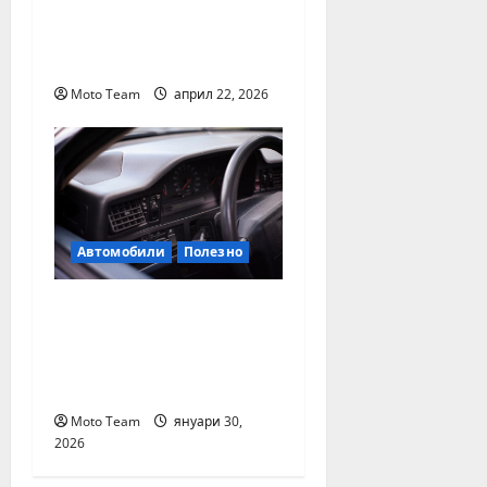
срещаните проблеми
с дизеловите
автомобили
Moto Team
април 22, 2026
Автомобили
Полезно
Проверка на
историята на
автомобил чрез ВИН
номер
Moto Team
януари 30,
2026