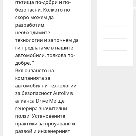
р
пътища по-добри и по-
ж
т
Мотоциклет
е
безопасни. Колкото по-
д
о
май
з
а
м
скоро можем да
21,
Новини
В
н
о
разработим
2026
И
с
б
Полезно
необходимите
Н
к
и
технологии и започнем да
н
а
л
Съвети
ги предлагаме в нашите
о
о
и
м
автомобили, толкова по-
Трактори
т
е
добре. “
г
април
р
о
Включването на
22,
в
2026
компанията за
о
януари
автомобилни технологии
30,
р
за безопасност Autoliv в
2026
н
алианса Drive Me ще
о
генерира значителни
с
ползи. Установените
т
практики за проучване и
развой и инженерният
април