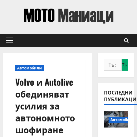
Skip
to
content
Primary
Menu
Търсене
Автомобили
за:
Volvo и Autolive
обединяват
ПОСЛЕДНИ
ПУБЛИКАЦИ
усилия за
автономното
Автомобили
шофиране
Смяна