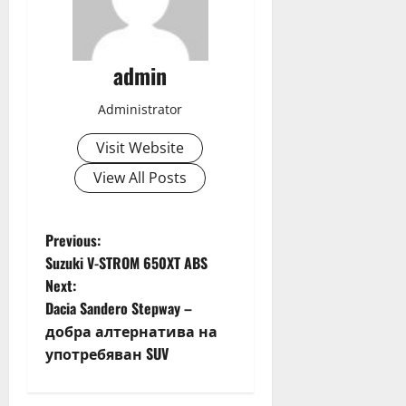
admin
Administrator
Visit Website
View All Posts
P
Previous:
Suzuki V-STROM 650XT ABS
o
Next:
Dacia Sandero Stepway –
s
добра алтернатива на
t
употребяван SUV
n