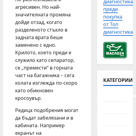
в
диагностика
с
н
р
с
агресивен. Но най-
преди
т
а
о
я
значителната промяна
покупка
о
п
б
к
дойде отзад, когато
р
от Топ
р
л
а
разделеното стъкло в
и
диагностика
а
е
а
задната врата беше
я
в
м
в
т
заменено с едно.
и
и
а
а
п
Крилото, което преди е
с
р
н
р
д
служило като сепаратор,
и
а
о
и
й
се „премести“ в горната
а
в
з
н
част на багажника – сега
в
е
КАТЕГОРИИ
е
а
колата изглежда по-скоро
т
р
л
с
като обикновен
о
к
о
и
Автомобили
м
кросоувър.
а
в
т
о
н
и
у
Джанти
Редица подобрения могат
б
а
т
а
и
да бъдат забелязани и в
г
Камиони
е
ц
л
кабината. Например
р
а
и
ч
Лодки
а
екранът на
в
я