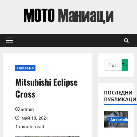
Skip
to
content
Primary
Menu
Търсене
Полезно
за:
Mitsubishi Eclipse
Cross
ПОСЛЕДНИ
ПУБЛИКАЦИ
admin
май 18, 2021
Автомобили
1 minute read
Смяна