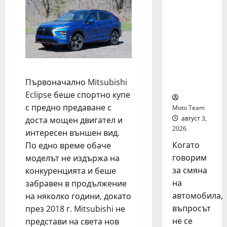
на
автомоб
ил: как
да
купите и
продаде
те
Първоначално Mitsubishi
разумно
Eclipse беше спортно купе
с предно предаване с
Moto Team
август 3,
доста мощен двигател и
2026
интересен външен вид.
Когато
По едно време обаче
говорим
моделът не издържа на
за смяна
конкуренцията и беше
на
забравен в продължение
автомобила,
на няколко години, докато
въпросът
през 2018 г. Mitsubishi не
не се
представи на света нов