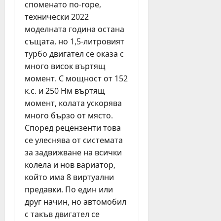
споменато по-горе,
технически 2022
моделната година остана
същата, но 1,5-литровият
турбо двигател се оказа с
много висок въртящ
момент. С мощност от 152
к.с. и 250 Нм въртящ
момент, колата ускорява
много бързо от място.
Според рецензенти това
се улеснява от системата
за задвижване на всички
колела и нов вариатор,
който има 8 виртуални
предавки. По един или
друг начин, но автомобил
с такъв двигател се