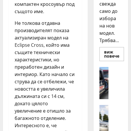
свежда
компактен кросоувър под
само до
същото име.
избора
Не толкова отдавна
на нов
производителят показа
модел.
актуализиран модел на
Трябва...
Eclipse Cross, който има
същите технически
виж
Read
повече
характеристики, но
more
about
преработен дизайн и
Смян
Полезно
на
интериор. Като начало си
Д
авто
как
струва да се отбележи, че
е
да
н
новостта е увеличила
купи
и
о
дължината си с 14 см,
прод
н
разу
докато цялото
о
Автомоб
увеличение е отишло за
Д
щ
багажното отделение.
в
н
Интересното е, че
а
а