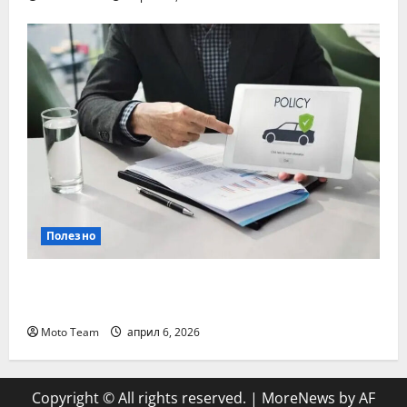
Полезно
Кога е най-важно да се направи
проверка на гражданска отговорност
Moto Team
април 6, 2026
Copyright © All rights reserved.
|
MoreNews
by AF