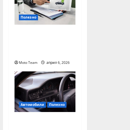
Полезно
Кога е най-важно да
се направи проверка
на гражданска
отговорност
Moto Team
април 6, 2026
Автомобили
Полезно
Проверка на
историята на