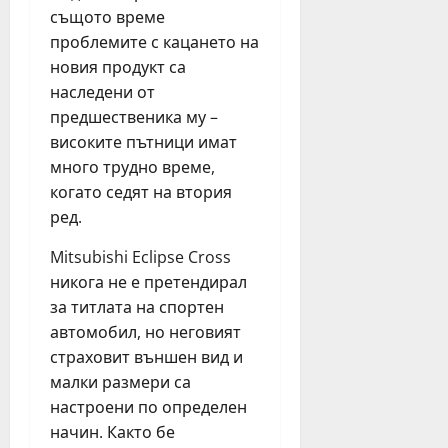
6,
същото време
2026
проблемите с кацането на
новия продукт са
наследени от
предшественика му –
високите пътници имат
много трудно време,
когато седят на втория
ред.
Mitsubishi Eclipse Cross
никога не е претендирал
за титлата на спортен
автомобил, но неговият
страховит външен вид и
малки размери са
настроени по определен
начин. Както бе