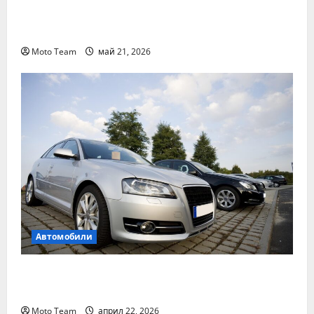
Денонощна пътна помощ в Пловдив за
всяка аварийна ситуация
Moto Team
май 21, 2026
Автомобили
Два от най-често срещаните проблеми с
дизеловите автомобили
Moto Team
април 22, 2026