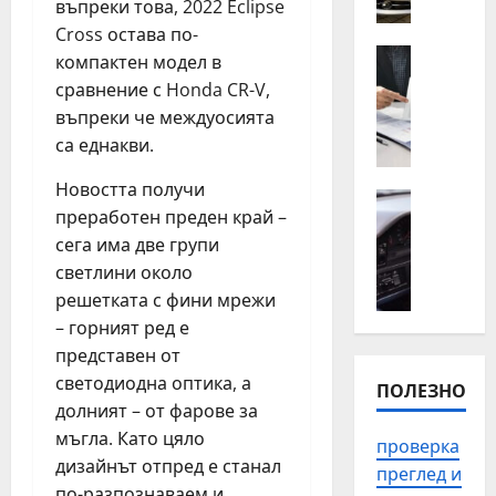
въпреки това, 2022 Eclipse
о
п
т
ъ
Cross остава по-
н
Полезно
т
компактен модел в
К
а
н
сравнение с Honda CR-V,
о
й
а
въпреки че междуосията
г
-
п
са еднакви.
а
ч
о
е
е
м
Новостта получи
н
Автомоб
с
о
преработен преден край –
Полезно
а
т
щ
П
сега има две групи
й
о
в
р
светлини около
-
с
П
о
в
р
решетката с фини мрежи
л
в
а
е
о
– горният ред е
е
ж
щ
в
представен от
р
н
а
д
светодиодна оптика, а
ПОЛЕЗНО
к
о
н
и
долният – от фарове за
а
д
и
в
н
мъгла. Като цяло
а
т
проверка
з
а
дизайнът отпред е станал
с
е
а
преглед и
и
е
по-разпознаваем и
п