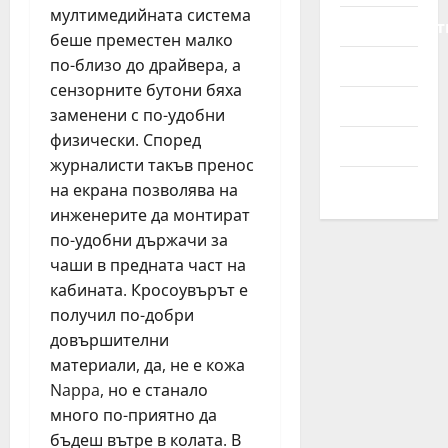
р
ж
т
мултимедийната система
Мотоциклет
е
д
о
беше преместен малко
май
з
а
м
21,
по-близо до драйвера, а
Новини
В
н
о
2026
сензорните бутони бяха
И
с
б
Полезно
заменени с по-удобни
Н
к
и
н
физически. Според
а
л
Съвети
о
о
журналисти такъв пренос
и
м
Трактори
т
на екрана позволява на
е
г
инженерите да монтират
април
р
о
22,
по-удобни държачи за
в
2026
чаши в предната част на
о
януари
кабината. Кросоувърът е
30,
р
получил по-добри
2026
н
довършителни
о
с
материали, да, не е кожа
т
Nappa, но е станало
много по-приятно да
април
бъдеш вътре в колата. В