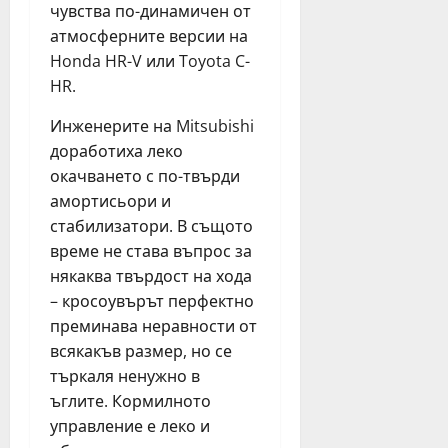
чувства по-динамичен от
атмосферните версии на
Honda HR-V или Toyota C-
HR.
Инженерите на Mitsubishi
доработиха леко
окачването с по-твърди
амортисьори и
стабилизатори. В същото
време не става въпрос за
някаква твърдост на хода
– кросоувърът перфектно
преминава неравности от
всякакъв размер, но се
търкаля ненужно в
ъглите. Кормилното
управление е леко и