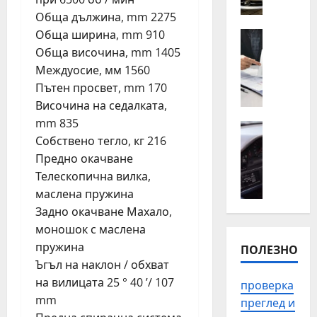
о
п
Обща дължина, mm 2275
т
ъ
Обща ширина, mm 910
н
Полезно
т
К
а
Обща височина, mm 1405
н
о
й
а
Междуосие, мм 1560
г
-
п
Пътен просвет, mm 170
а
ч
о
Височина на седалката,
е
е
м
mm 835
н
Автомоб
с
о
Собствено тегло, кг 216
Полезно
а
т
щ
П
Предно окачване
й
о
в
р
-
с
Телескопична вилка,
П
о
в
р
л
маслена пружина
в
а
е
о
Задно окачване Махало,
е
ж
щ
в
моношок с маслена
р
н
а
д
пружина
ПОЛЕЗНО
к
о
н
и
а
Ъгъл на наклон / обхват
д
и
в
н
на вилицата 25 ° 40 ’/ 107
а
т
проверка
з
а
с
mm
е
а
преглед и
и
е
п