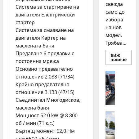
свежда
Система за стартиране на
само до
двигателя Електрически
избора
стартер
на нов
Система за смазване на
модел.
двигателя Картер на
Трябва...
маслената баня
Предаване 6 предавки с
виж
Read
повече
постоянна мрежа
more
about
Основно предавателно
Смян
Полезно
отношение 2.088 (71/34)
на
Д
авто
Крайно предавателно
как
е
да
отношение 3.133 (47/15)
н
купи
и
Съединител Многодисков,
о
прод
н
разу
маслена баня
о
Автомоб
Мощност 52.0 kW @ 8 800
Д
щ
об / мин (71 к.с.)
в
н
Въртящ момент 62,0 Нм
а
а
при 6500 об / мин