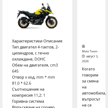
на
автомоб
ил: как
да
купите и
продаде
те
разумно
Характеристики Описание
Тип двигател 4-тактов, 2-
Moto Team
цилиндров, с течно
август 3,
охлаждане, DOHC
2026
Обем на двигателя, cm3
Когато
645
говорим
Отвор x ход, mm * mm
за смяна
81.0 * 62.6
на
Съотношение на
автомобила,
компресия 11,2: 1
въпросът
Горивна система
не се
Впръскване на гориво