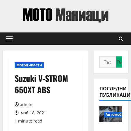
Skip
to
content
Primary
Menu
Търсене
Мотоциклети
за:
Suzuki V-STROM
650XT ABS
ПОСЛЕДНИ
ПУБЛИКАЦИ
admin
май 18, 2021
Автомобили
1 minute read
Смяна