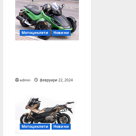
Мотоциклети
Новини
С каква скорост могат
да се движат
мотопедите? Вижте
какво реши съдът!
admin
февруари 22, 2024
Мотоциклети
Новини