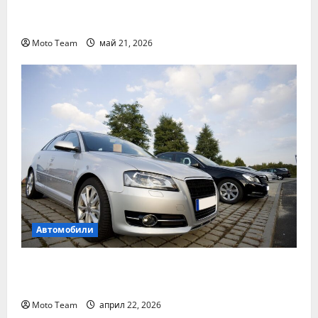
Денонощна пътна помощ в Пловдив за
всяка аварийна ситуация
Moto Team
май 21, 2026
Автомобили
Два от най-често срещаните проблеми с
дизеловите автомобили
Moto Team
април 22, 2026