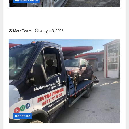
Автомобили
Смяна на автомобил: как да купите и
продадете разумно
Moto Team
август 3, 2026
Полезно